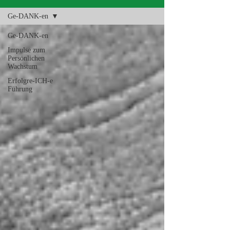
Ge-DANK-en
Ge-DANK-en
Impulse zum
Persönlichen
Wachstum
Erfolgre-ICH-e
Führung