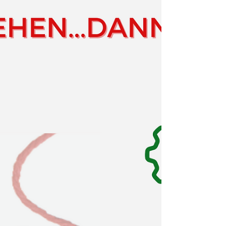
Kranke Gesellschaft - kranke Bürger?
Wie ist dieser Teufelskreis
aufzulösen? Wie gewinne ich
Selbstwirksamkeit?